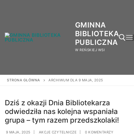
GMINNA
BIBLIOTEKA
PUBLICZNA
W REŃSKIEJ WSI
STRONA GŁÓWNA
ARCHIWUM DLA 9 MAJA, 2025
Dziś z okazji Dnia Bibliotekarza
odwiedziła nas kolejna wspaniała
grupa – tym razem przedszkolaki!
9 MAJA, 2025
|
AKCJE CZYTELNICZE
|
0 KOMENTARZY