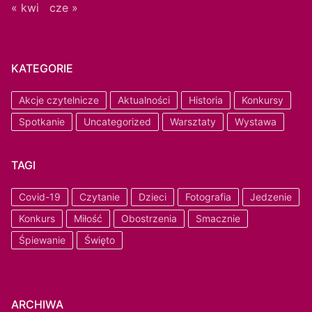
« kwi
cze »
KATEGORIE
Akcje czytelnicze
Aktualności
Historia
Konkursy
Spotkanie
Uncategorized
Warsztaty
Wystawa
TAGI
Covid-19
Czytanie
Dzieci
Fotografia
Jedzenie
Konkurs
Miłość
Obostrzenia
Smacznie
Śpiewanie
Święto
ARCHIWA