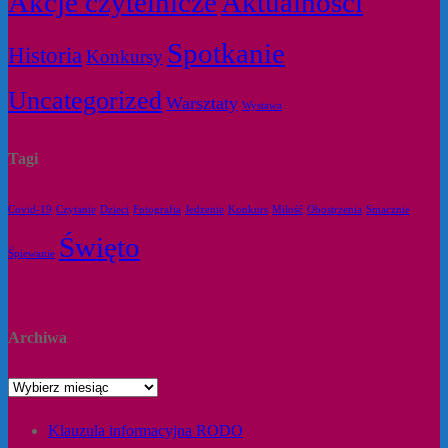
Akcje czytelnicze
Aktualności
Spotkanie
Historia
Konkursy
Uncategorized
Warsztaty
Wystawa
Tagi
Covid-19
Czytanie
Dzieci
Fotografia
Jedzenie
Konkurs
Miłość
Obostrzenia
Smacznie
Święto
Śpiewanie
Archiwa
Klauzula informacyjna RODO