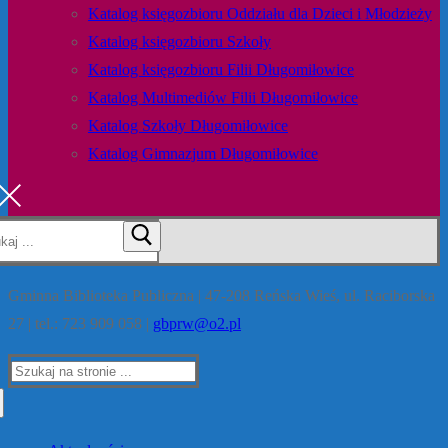
Katalog księgozbioru Oddziału dla Dzieci i Młodzieży
Katalog księgozbioru Szkoły
Katalog księgozbioru Filii Długomiłowice
Katalog Multimediów Filii Długomiłowice
Katalog Szkoły Długomiłowice
Katalog Gimnazjum Długomiłowice
Gminna Biblioteka Publiczna | 47-208 Reńska Wieś, ul. Raciborska
27 | tel.: 723 909 058 |
gbprw@o2.pl