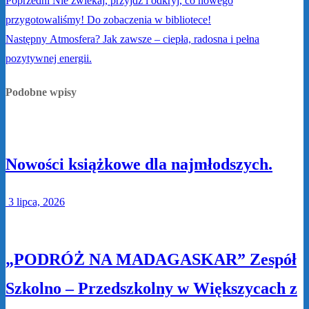
Poprzedni
Nie zwlekaj, przyjdź i odkryj, co nowego
przygotowaliśmy! Do zobaczenia w bibliotece!
Następny
Atmosfera? Jak zawsze – ciepła, radosna i pełna
pozytywnej energii.
Podobne wpisy
Nowości książkowe dla najmłodszych.
3 lipca, 2026
„PODRÓŻ NA MADAGASKAR” Zespół
Szkolno – Przedszkolny w Większycach z