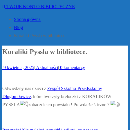
TWOJE KONTO BIBLIOTECZNE
Strona główna
Blog
Koraliki Pyssla w bibliotece.
Koraliki Pyssla w bibliotece.
9 kwietnia, 2025
|
Aktualności
|
0 komentarzy
Odwiedziły nas dzieci z
Zespół Szkolno-Przedszkolny
Długomiłowice
, które tworzyły breloczki z KORALIKÓW
PYSSLA
zobaczcie co powstało ! Prawda że śliczne ?