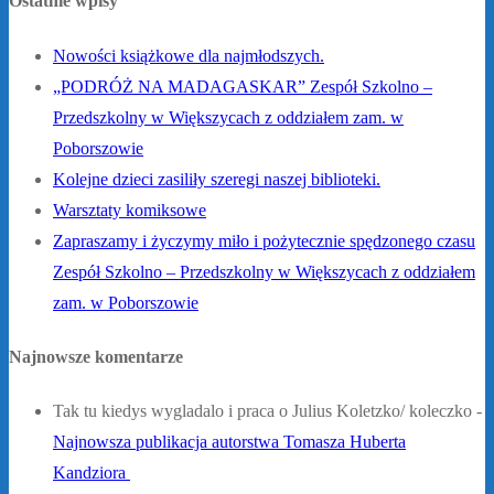
Ostatnie wpisy
Nowości książkowe dla najmłodszych.
„PODRÓŻ NA MADAGASKAR” Zespół Szkolno –
Przedszkolny w Większycach z oddziałem zam. w
Poborszowie
Kolejne dzieci zasiliły szeregi naszej biblioteki.
Warsztaty komiksowe
Zapraszamy i życzymy miło i pożytecznie spędzonego czasu
Zespół Szkolno – Przedszkolny w Większycach z oddziałem
zam. w Poborszowie
Najnowsze komentarze
Tak tu kiedys wygladalo i praca o Julius Koletzko/ koleczko
-
Najnowsza publikacja autorstwa Tomasza Huberta
Kandziora