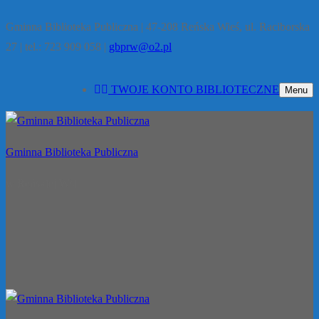
Gminna Biblioteka Publiczna | 47-208 Reńska Wieś, ul. Raciborska
27 | tel.: 723 909 058 |
gbprw@o2.pl
TWOJE KONTO BIBLIOTECZNE
Menu
Gminna Biblioteka Publiczna
w Reńskiej Wsi