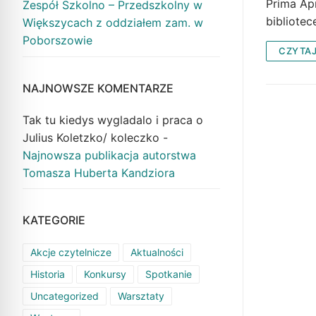
Prima Apr
Zespół Szkolno – Przedszkolny w
bibliotec
Większycach z oddziałem zam. w
Poborszowie
CZYTAJ
NAJNOWSZE KOMENTARZE
Tak tu kiedys wygladalo i praca o
Julius Koletzko/ koleczko
-
Najnowsza publikacja autorstwa
Tomasza Huberta Kandziora
KATEGORIE
Akcje czytelnicze
Aktualności
Historia
Konkursy
Spotkanie
Uncategorized
Warsztaty