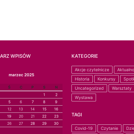
ARZ WPISÓW
KATEGORIE
Akcje czytelnicze
Aktualno
marzec 2025
Historia
Konkursy
Spot
Ś
C
P
S
N
Uncategorized
Warsztaty
1
2
Wystawa
5
6
7
8
9
12
13
14
15
16
TAGI
19
20
21
22
23
26
27
28
29
30
Covid-19
Czytanie
Dzi