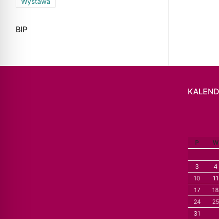
Wystawa
BIP
KALEND
P
W
3
4
10
11
17
18
24
25
31