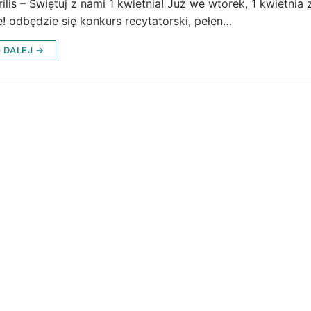
ilis – Świętuj z nami 1 kwietnia! Już we wtorek, 1 kwietn
e! odbędzie się konkurs recytatorski, pełen…
 DALEJ →