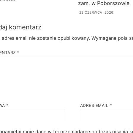
zam. w Poborszowie
22 CZERWCA, 2026
aj komentarz
 adres email nie zostanie opublikowany.
Wymagane pola s
ENTARZ
*
WA
*
ADRES EMAIL
*
apamiętaj moje dane w tej przeglądarce podczas pisania k