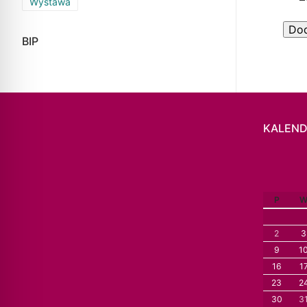
Wystawa
BIP
KALEND
P
2
3
9
1
16
1
23
2
30
3