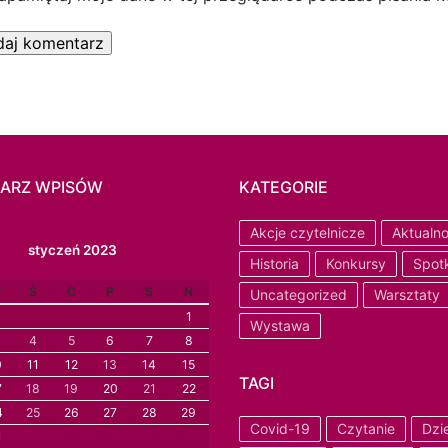
ARZ WPISÓW
KATEGORIE
Akcje czytelnicze
Aktualno
styczeń 2023
Historia
Konkursy
Spot
W
Ś
C
P
S
N
Uncategorized
Warsztaty
1
Wystawa
4
5
6
7
8
0
11
12
13
14
15
TAGI
7
18
19
20
21
22
4
25
26
27
28
29
Covid-19
Czytanie
Dzi
1