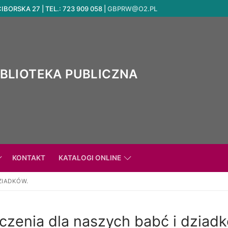
ORSKA 27 | TEL.: 723 909 058 |
GBPRW@O2.PL
IBLIOTEKA PUBLICZNA
KONTAKT
KATALOGI ONLINE
ZIADKÓW.
czenia dla naszych babć i dziadk