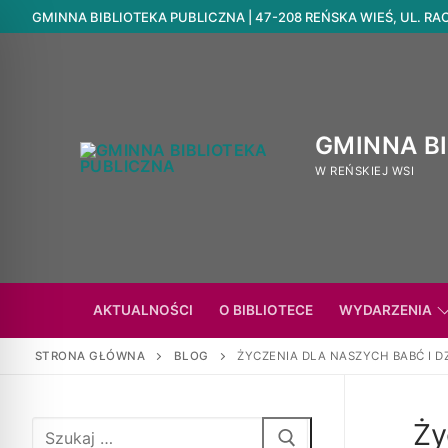
GMINNA BIBLIOTEKA PUBLICZNA | 47-208 REŃSKA WIEŚ, UL. RACIB
GMINNA B
W REŃSKIEJ WSI
AKTUALNOŚCI
O BIBLIOTECE
WYDARZENIA
STRONA GŁÓWNA
BLOG
ŻYCZENIA DLA NASZYCH BABĆ I D
Ży