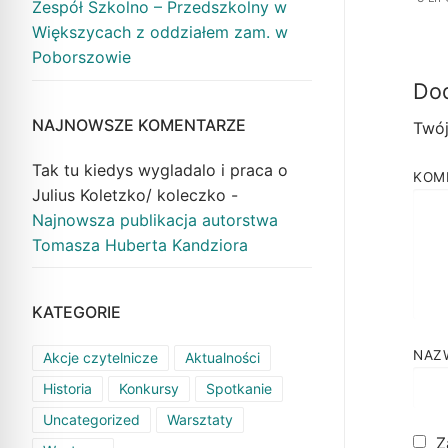
Zespół Szkolno – Przedszkolny w
Większycach z oddziałem zam. w
Poborszowie
Dod
NAJNOWSZE KOMENTARZE
Twój
Tak tu kiedys wygladalo i praca o
KOM
Julius Koletzko/ koleczko
-
Najnowsza publikacja autorstwa
Tomasza Huberta Kandziora
KATEGORIE
NAZ
Akcje czytelnicze
Aktualności
Historia
Konkursy
Spotkanie
Uncategorized
Warsztaty
Z