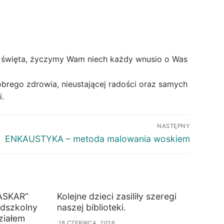
o święta, życzymy Wam niech każdy wnusio o Was
obrego zdrowia, nieustającej radości oraz samych
.
NASTĘPNY
ENKAUSTYKA – metoda malowania woskiem
ASKAR”
Kolejne dzieci zasiliły szeregi
edszkolny
naszej biblioteki.
ziałem
18 CZERWCA, 2026