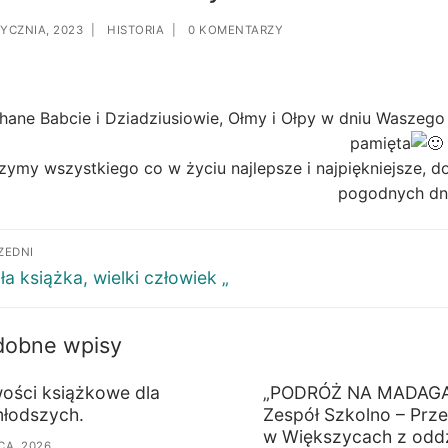
TYCZNIA, 2023
|
HISTORIA
|
0 KOMENTARZY
hane Babcie i Dziadziusiowie, Ołmy i Ołpy w dniu Waszeg
pamięta
zymy wszystkiego co w życiu najlepsze i najpiękniejsze, d
pogodnych dni
ZEDNI
ła książka, wielki człowiek „
dobne wpisy
ości książkowe dla
„PODRÓŻ NA MADAG
młodszych.
Zespół Szkolno – Prz
w Większycach z odd
PCA, 2026