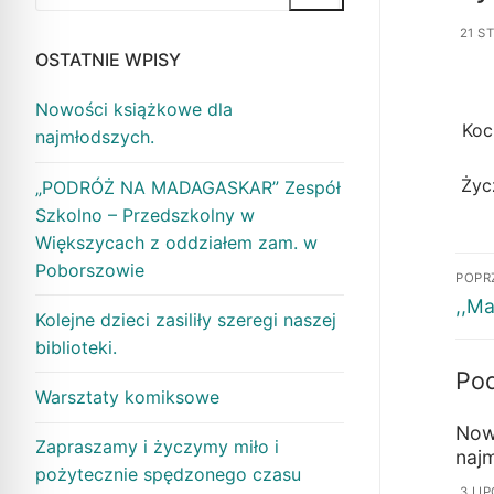
21 S
OSTATNIE WPISY
Nowości książkowe dla
Koc
najmłodszych.
Życ
„PODRÓŻ NA MADAGASKAR” Zespół
Szkolno – Przedszkolny w
Większycach z oddziałem zam. w
Poborszowie
POPR
,,Ma
Kolejne dzieci zasiliły szeregi naszej
biblioteki.
Po
Warsztaty komiksowe
Now
Zapraszamy i życzymy miło i
naj
pożytecznie spędzonego czasu
3 LI