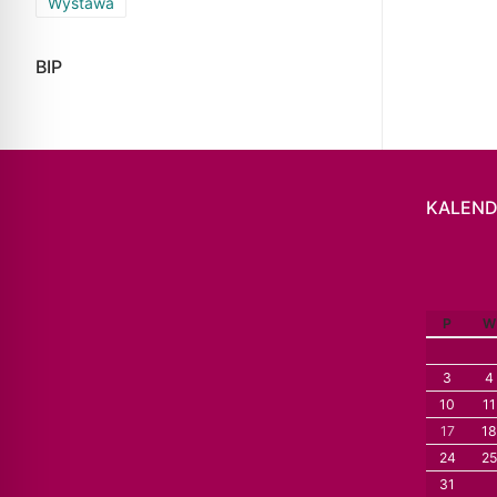
Wystawa
BIP
KALEND
P
W
3
4
10
11
17
18
24
25
31