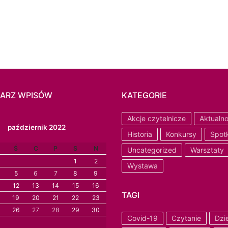
ARZ WPISÓW
KATEGORIE
Akcje czytelnicze
Aktualno
październik 2022
Historia
Konkursy
Spot
Ś
C
P
S
N
Uncategorized
Warsztaty
1
2
Wystawa
5
6
7
8
9
12
13
14
15
16
TAGI
19
20
21
22
23
26
27
28
29
30
Covid-19
Czytanie
Dzi