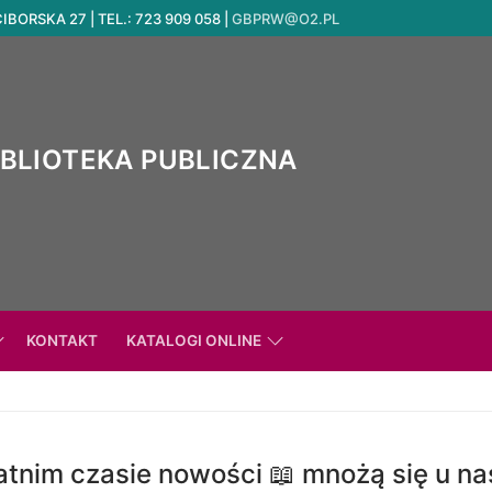
ORSKA 27 | TEL.: 723 909 058 |
GBPRW@O2.PL
IBLIOTEKA PUBLICZNA
KONTAKT
KATALOGI ONLINE
tnim czasie nowości 📖 mnożą się u na