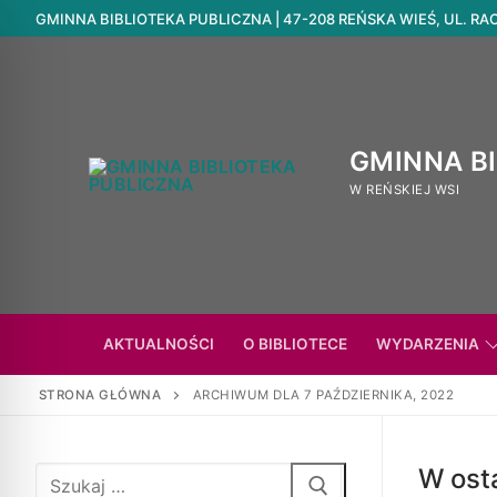
GMINNA BIBLIOTEKA PUBLICZNA | 47-208 REŃSKA WIEŚ, UL. RACIB
GMINNA B
W REŃSKIEJ WSI
AKTUALNOŚCI
O BIBLIOTECE
WYDARZENIA
STRONA GŁÓWNA
ARCHIWUM DLA 7 PAŹDZIERNIKA, 2022
W osta