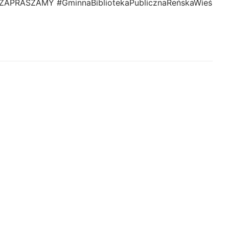
zu ZAPRASZAMY #GminnaBibliotekaPublicznaReńskaWieś