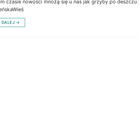
im czasie nowości mnożą się u nas jak grzyby po deszc
eńskaWieś
 DALEJ →