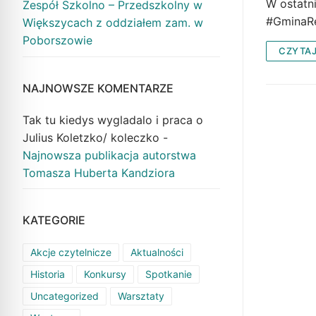
W ostatn
Zespół Szkolno – Przedszkolny w
#GminaR
Większycach z oddziałem zam. w
Poborszowie
CZYTAJ
NAJNOWSZE KOMENTARZE
Tak tu kiedys wygladalo i praca o
Julius Koletzko/ koleczko
-
Najnowsza publikacja autorstwa
Tomasza Huberta Kandziora
KATEGORIE
Akcje czytelnicze
Aktualności
Historia
Konkursy
Spotkanie
Uncategorized
Warsztaty