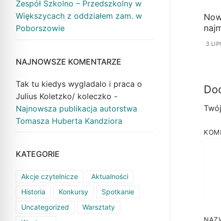
Zespół Szkolno – Przedszkolny w
Większycach z oddziałem zam. w
Now
naj
Poborszowie
3 LI
NAJNOWSZE KOMENTARZE
Tak tu kiedys wygladalo i praca o
Dod
Julius Koletzko/ koleczko
-
Twój
Najnowsza publikacja autorstwa
Tomasza Huberta Kandziora
KOM
KATEGORIE
Akcje czytelnicze
Aktualności
Historia
Konkursy
Spotkanie
Uncategorized
Warsztaty
NAZ