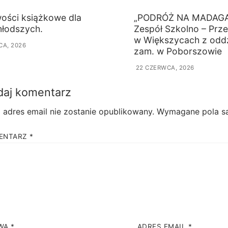
ości książkowe dla
„PODRÓŻ NA MADAG
młodszych.
Zespół Szkolno – Prz
w Większycach z odd
PCA, 2026
zam. w Poborszowie
22 CZERWCA, 2026
aj komentarz
 adres email nie zostanie opublikowany.
Wymagane pola s
ENTARZ
*
WA
*
ADRES EMAIL
*