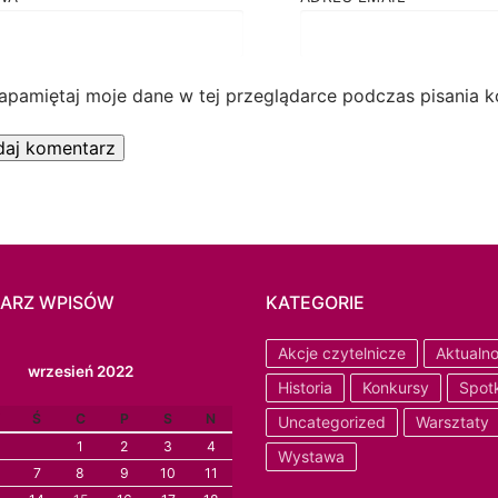
apamiętaj moje dane w tej przeglądarce podczas pisania k
ARZ WPISÓW
KATEGORIE
Akcje czytelnicze
Aktualno
wrzesień 2022
Historia
Konkursy
Spot
Ś
C
P
S
N
Uncategorized
Warsztaty
1
2
3
4
Wystawa
7
8
9
10
11