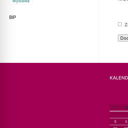
Wystawa
BIP
Z
KALEND
P
W
5
6