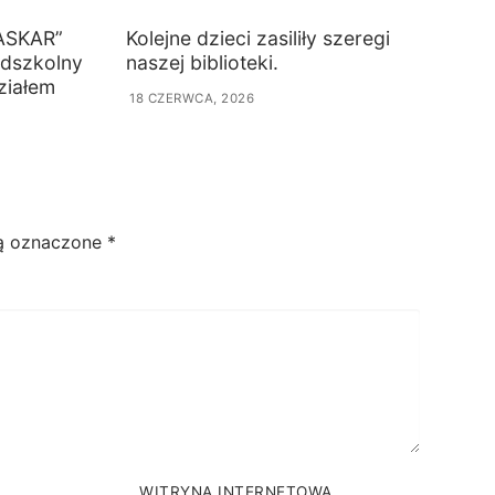
ASKAR”
Kolejne dzieci zasiliły szeregi
edszkolny
naszej biblioteki.
ziałem
18 CZERWCA, 2026
ą oznaczone
*
WITRYNA INTERNETOWA