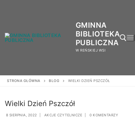
GMINNA
BIBLIOTEKA
PUBLICZNA
W REŃSKIEJ WSI
STRONA GŁÓWNA
BLOG
WIELKI DZIEŃ PSZCZÓŁ
Wielki Dzień Pszczół
8 SIERPNIA, 2022
|
AKCJE CZYTELNICZE
|
0 KOMENTARZY