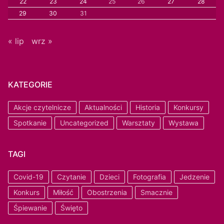
22
23
24
25
26
27
28
29
30
31
« lip
wrz »
KATEGORIE
Akcje czytelnicze
Aktualności
Historia
Konkursy
Spotkanie
Uncategorized
Warsztaty
Wystawa
TAGI
Covid-19
Czytanie
Dzieci
Fotografia
Jedzenie
Konkurs
Miłość
Obostrzenia
Smacznie
Śpiewanie
Święto