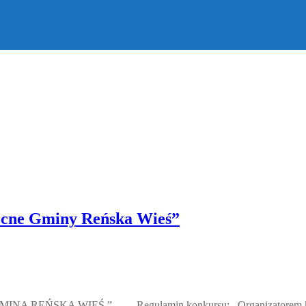
ocne Gminy Reńska Wieś”
ŃSKA WIEŚ ” Regulamin konkursu: Organizatorem konkursu 