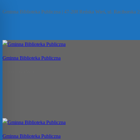
Przejdź
Menu
Zamknij
Gminna Biblioteka Publiczna | 47-208 Reńska Wieś, ul. Raciborska 27
do
treści
Gminna Biblioteka Publiczna
w Reńskiej Wsi
Gminna Biblioteka Publiczna