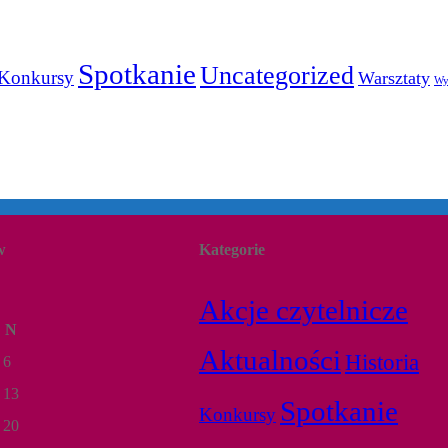
Spotkanie
Uncategorized
Konkursy
Warsztaty
Wy
w
Kategorie
Akcje czytelnicze
N
Aktualności
Historia
6
13
Spotkanie
Konkursy
20