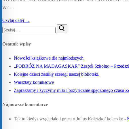
Wsi…
Czytaj dalej →
Szukaj:
Ostatnie wpisy
Nowości książkowe dla najmłodszych.
„PODRÓŻ NA MADAGASKAR” Zespół Szkolno – Przedszkoln
Kolejne dzieci zasiliły szeregi naszej biblioteki.
Warsztaty komiksowe
Zapraszamy i życzymy miło i pożytecznie spędzonego czasu 
Najnowsze komentarze
Tak tu kiedys wygladalo i praca o Julius Koletzko/ koleczko
-