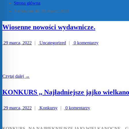
Strona główna
Archiwum dla 29 marca, 2022
Wiosenne nowości wydawnicze.
29 marca, 2022
|
Uncategorized
|
0 komentarzy
Czytaj dalej →
KONKURS ,, Najładniejsze jajko wielkan
29 marca, 2022
|
Konkursy
|
0 komentarzy
KONKURS „NA NAJPIĘKNIEJSZE JAJO WIELKANOCNE – GMINA RE