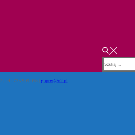
Szukaj:
 | tel.: 723 909 058 |
gbprw@o2.pl