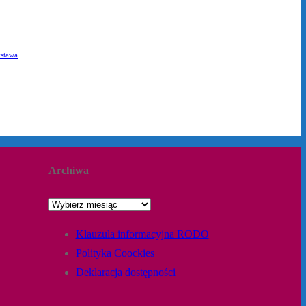
stawa
Archiwa
Archiwa
Klauzula informacyjna RODO
Polityka Coockies
Deklaracja dostępności