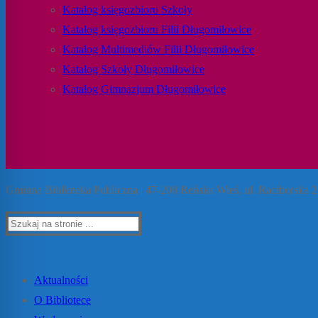
Katalog księgozbioru Szkoły
Katalog księgozbioru Filii Długomiłowice
Katalog Multimediów Filii Długomiłowice
Katalog Szkoły Długomiłowice
Katalog Gimnazjum Długomiłowice
Gminna Biblioteka Publiczna | 47-208 Reńska Wieś, ul. Raciborska 27
Szukaj:
Aktualności
O Bibliotece