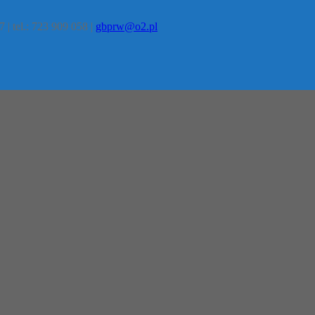
 | tel.: 723 909 058 |
gbprw@o2.pl