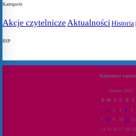
Kategorie
Akcje czytelnicze
Aktualności
Historia
BIP
Kalendarz wpisó
marzec 2022
P
W
Ś
C
P
S
1
2
3
4
5
7
8
9
10
11
12
14
15
16
17
18
19