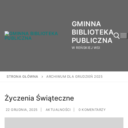
GMINNA
BIBLIOTEKA
PUBLICZNA
W REŃSKIEJ WSI
STRONA GŁÓWNA
ARCHIWUM DLA GRUDZIEŃ 2025
Życzenia Świąteczne
22 GRUDNIA, 2025
|
AKTUALNOŚCI
|
0 KOMENTARZY