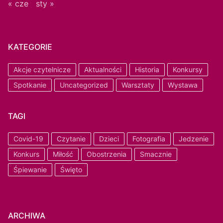
« cze
sty »
KATEGORIE
Akcje czytelnicze
Aktualności
Historia
Konkursy
Spotkanie
Uncategorized
Warsztaty
Wystawa
TAGI
Covid-19
Czytanie
Dzieci
Fotografia
Jedzenie
Konkurs
Miłość
Obostrzenia
Smacznie
Śpiewanie
Święto
ARCHIWA