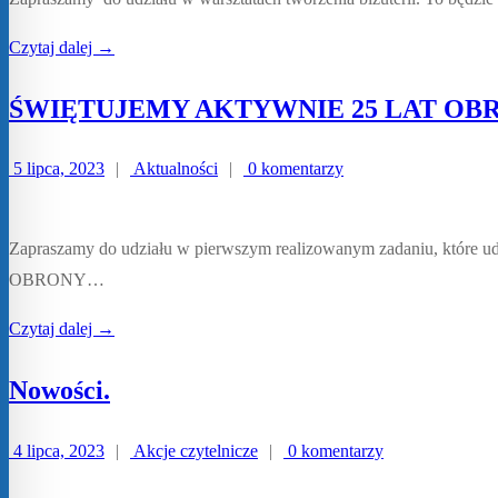
Czytaj dalej →
ŚWIĘTUJEMY AKTYWNIE 25 LAT O
5 lipca, 2023
|
Aktualności
|
0 komentarzy
Zapraszamy do udziału w pierwszym realizowanym zadaniu, któr
OBRONY…
Czytaj dalej →
Nowości.
4 lipca, 2023
|
Akcje czytelnicze
|
0 komentarzy