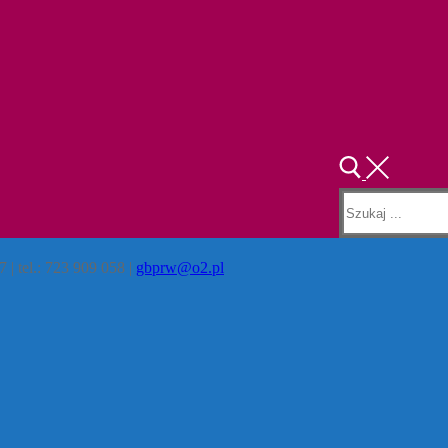
 | tel.: 723 909 058 |
gbprw@o2.pl