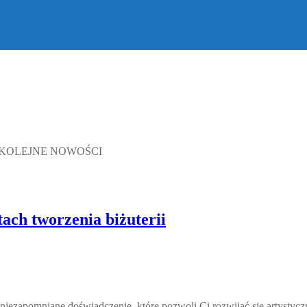
iebie KOLEJNE NOWOŚCI
tach tworzenia biżuterii
niezapomniane doświadczenie, które pozwoli Ci rozwijać się artystycz