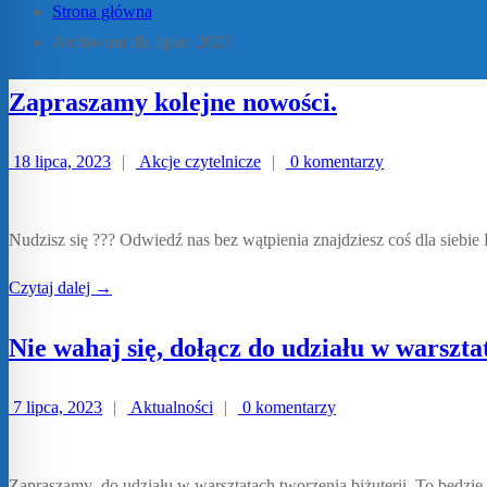
Strona główna
Archiwum dla lipiec 2023
Zapraszamy kolejne nowości.
18 lipca, 2023
|
Akcje czytelnicze
|
0 komentarzy
Nudzisz się ??? Odwiedź nas bez wątpienia znajdziesz coś dla s
Czytaj dalej →
Nie wahaj się, dołącz do udziału w warszta
7 lipca, 2023
|
Aktualności
|
0 komentarzy
Zapraszamy do udziału w warsztatach tworzenia biżuterii. To będzie 