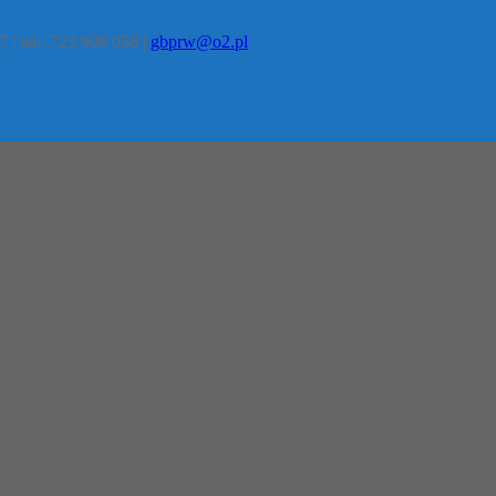
 | tel.: 723 909 058 |
gbprw@o2.pl