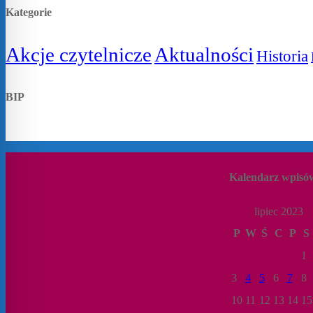
Kategorie
Akcje czytelnicze
Aktualności
Historia
BIP
Kalendarz wpisó
lipiec 2023
P
W
Ś
C
P
S
1
3
4
5
6
7
8
10
11
12
13
14
15