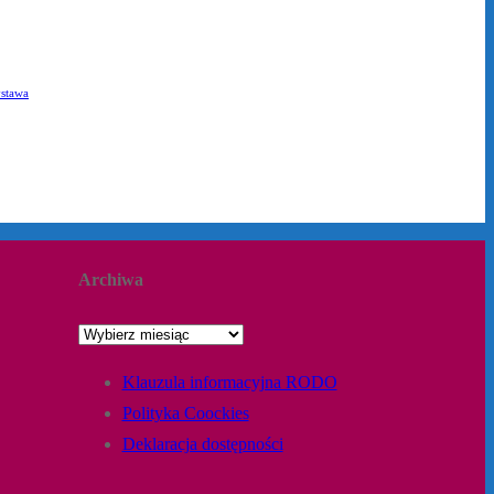
stawa
Archiwa
Klauzula informacyjna RODO
Polityka Coockies
Deklaracja dostępności