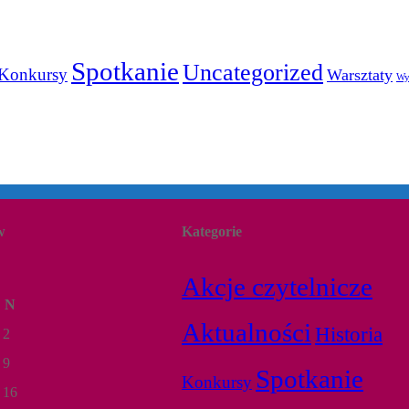
Spotkanie
Uncategorized
Konkursy
Warsztaty
Wy
w
Kategorie
Akcje czytelnicze
N
Aktualności
Historia
2
9
Spotkanie
Konkursy
16