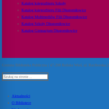
Katalog księgozbioru Szkoły
Katalog księgozbioru Filii Długomiłowice
Katalog Multimediów Filii Długomiłowice
Katalog Szkoły Długomiłowice
Katalog Gimnazjum Długomiłowice
Gminna Biblioteka Publiczna | 47-208 Reńska Wieś, ul. Raciborska 27
Aktualności
O Bibliotece